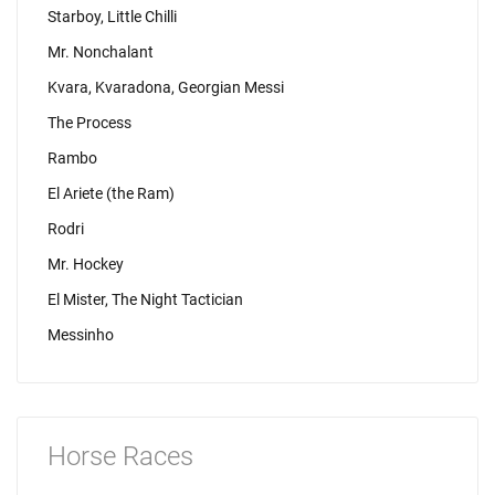
Starboy, Little Chilli
Mr. Nonchalant
Kvara, Kvaradona, Georgian Messi
The Process
Rambo
El Ariete (the Ram)
Rodri
Mr. Hockey
El Mister, The Night Tactician
Messinho
Horse Races