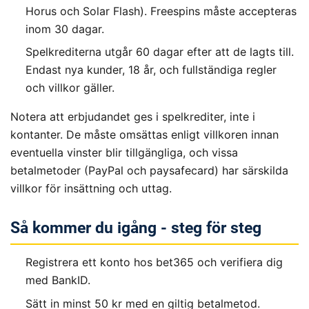
Horus och Solar Flash). Freespins måste accepteras
inom 30 dagar.
Spelkrediterna utgår 60 dagar efter att de lagts till.
Endast nya kunder, 18 år, och fullständiga regler
och villkor gäller.
Notera att erbjudandet ges i spelkrediter, inte i
kontanter. De måste omsättas enligt villkoren innan
eventuella vinster blir tillgängliga, och vissa
betalmetoder (PayPal och paysafecard) har särskilda
villkor för insättning och uttag.
Så kommer du igång - steg för steg
Registrera ett konto hos bet365 och verifiera dig
med BankID.
Sätt in minst 50 kr med en giltig betalmetod.