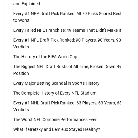
and Explained
Every #1 NBA Draft Pick Ranked: All 79 Picks Scored Best
to Worst
Every Failed NFL Franchise: 49 Teams That Didn't Make It
Every #1 NFL Draft Pick Ranked: 90 Players, 90 Years, 90
Verdicts
The History of the FIFA World Cup
The Biggest NFL Draft Busts of All Time, Broken Down By
Position
Every Major Betting Scandal in Sports History
The Complete History of Every NFL Stadium
Every #1 NHL Draft Pick Ranked: 63 Players, 63 Years, 63
Verdicts
The Worst NFL Combine Performances Ever
What If Gretzky and Lemieux Stayed Healthy?