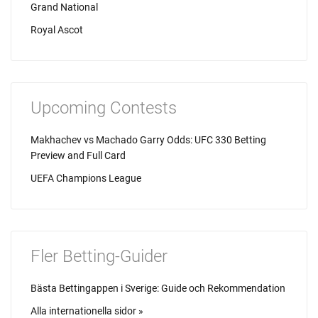
Grand National
Royal Ascot
Upcoming Contests
Makhachev vs Machado Garry Odds: UFC 330 Betting
Preview and Full Card
UEFA Champions League
Fler Betting-Guider
Bästa Bettingappen i Sverige: Guide och Rekommendation
Alla internationella sidor »