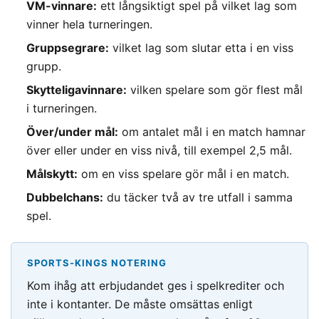
VM-vinnare:
ett långsiktigt spel på vilket lag som
vinner hela turneringen.
Gruppsegrare:
vilket lag som slutar etta i en viss
grupp.
Skytteligavinnare:
vilken spelare som gör flest mål
i turneringen.
Över/under mål:
om antalet mål i en match hamnar
över eller under en viss nivå, till exempel 2,5 mål.
Målskytt:
om en viss spelare gör mål i en match.
Dubbelchans:
du täcker två av tre utfall i samma
spel.
SPORTS-KINGS NOTERING
Kom ihåg att erbjudandet ges i spelkrediter och
inte i kontanter. De måste omsättas enligt