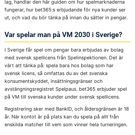
lag, handlar den här guiden om hur spelmarknaderna
fungerar, hur bet365:s erbjudande för nya kunder ser
ut, och vad du bör tänka på innan du sätter in pengar.
Var spelar man på VM 2030 i Sverige?
I Sverige får spel om pengar bara erbjudas av bolag
med svensk spellicens från Spelinspektionen. Det är
värt att tänka på: spela bara hos bolag som har
svensk licens, så omfattas du av det svenska
konsumentskyddet, insättningsgränser och
avstängningsregistret Spelpaus. bet365 erbjuder spel
på VM till svenska kunder under svensk spellicens.
Registrering sker med BankID, och åldersgränsen är 18
år. När kontot är på plats kan du spela på allt från
enskilda matcher till vem som vinner hela turneringen.