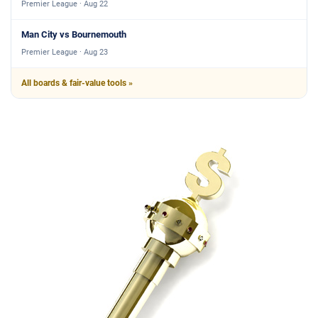
Premier League · Aug 22
Man City vs Bournemouth
Premier League · Aug 23
All boards & fair-value tools »