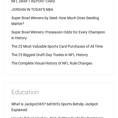
NFL DRAFT REPORT CARD
JORDAN IN TODAY'S NBA
Super Bowl Winners by Seed: How Much Does Seeding
Matter?
Super Bowl Winners: Preseason Odds for Every Champion
in History
The 25 Most Valuable Sports Card Purchases of All Time
The 25 Biggest Draft-Day Trades in NFL History
The Complete Visual History of NFL Rule Changes
Education
What is Jackpot365? bet365's Sports Betslip Jackpot
Explained