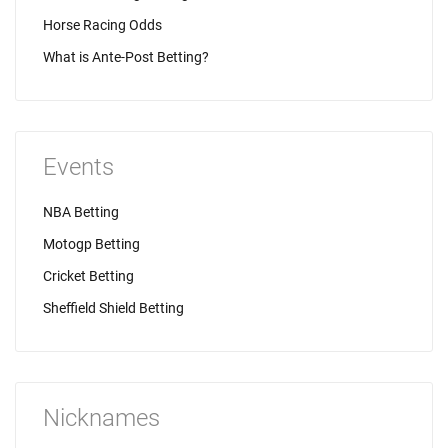
Horse Racing Odds
What is Ante-Post Betting?
Events
NBA Betting
Motogp Betting
Cricket Betting
Sheffield Shield Betting
Nicknames