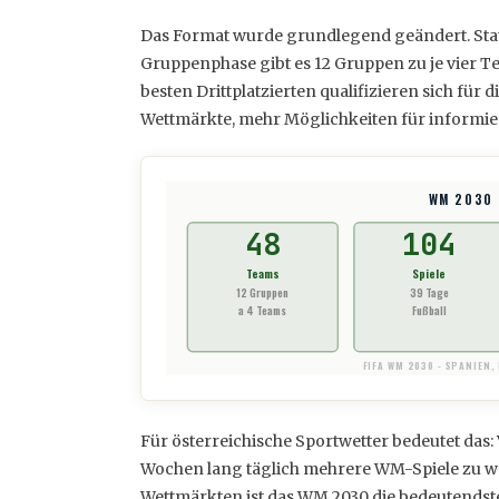
Das Format wurde grundlegend geändert. Statt
Gruppenphase gibt es 12 Gruppen zu je vier Te
besten Drittplatzierten qualifizieren sich für 
Wettmärkte, mehr Möglichkeiten für informie
WM 2030 
48
104
Teams
Spiele
12 Gruppen
39 Tage
a 4 Teams
Fußball
FIFA WM 2030 - SPANIEN
Für österreichische Sportwetter bedeutet das: 
Wochen lang täglich mehrere WM-Spiele zu we
Wettmärkten ist das WM 2030 die bedeutendste