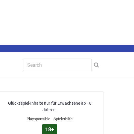
Glücksspiel-Inhalte nur für Erwachsene ab 18
Jahren.
Playsponsible
Spielerhilfe
18+