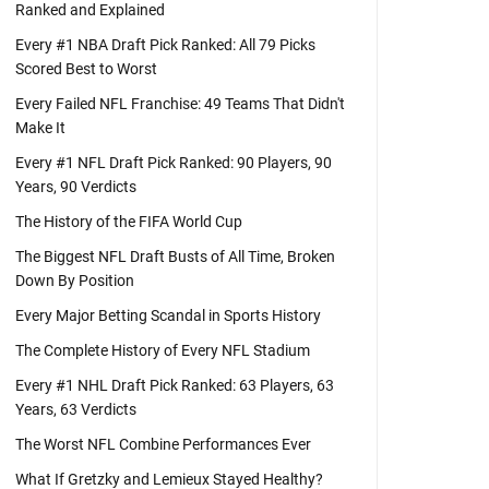
Ranked and Explained
Every #1 NBA Draft Pick Ranked: All 79 Picks
Scored Best to Worst
Every Failed NFL Franchise: 49 Teams That Didn't
Make It
Every #1 NFL Draft Pick Ranked: 90 Players, 90
Years, 90 Verdicts
The History of the FIFA World Cup
The Biggest NFL Draft Busts of All Time, Broken
Down By Position
Every Major Betting Scandal in Sports History
The Complete History of Every NFL Stadium
Every #1 NHL Draft Pick Ranked: 63 Players, 63
Years, 63 Verdicts
The Worst NFL Combine Performances Ever
What If Gretzky and Lemieux Stayed Healthy?