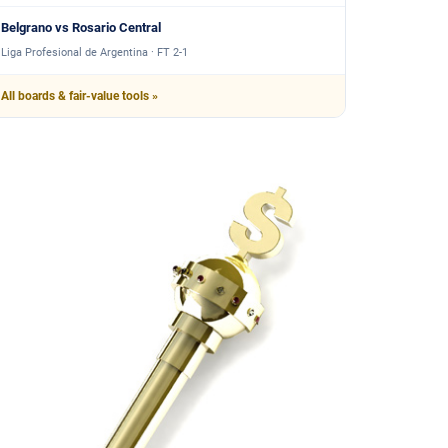
Belgrano vs Rosario Central
Liga Profesional de Argentina · FT 2-1
All boards & fair-value tools »