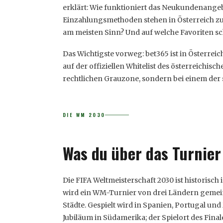
erklärt: Wie funktioniert das Neukundenangeb
Einzahlungsmethoden stehen in Österreich z
am meisten Sinn? Und auf welche Favoriten s
Das Wichtigste vorweg: bet365 ist in Österreich
auf der offiziellen Whitelist des österreichisc
rechtlichen Grauzone, sondern bei einem der s
DIE WM 2030
Was du über das Turnier
Die FIFA Weltmeisterschaft 2030 ist historisch 
wird ein WM-Turnier von drei Ländern gemei
Städte. Gespielt wird in Spanien, Portugal u
Jubiläum in Südamerika; der Spielort des Finale