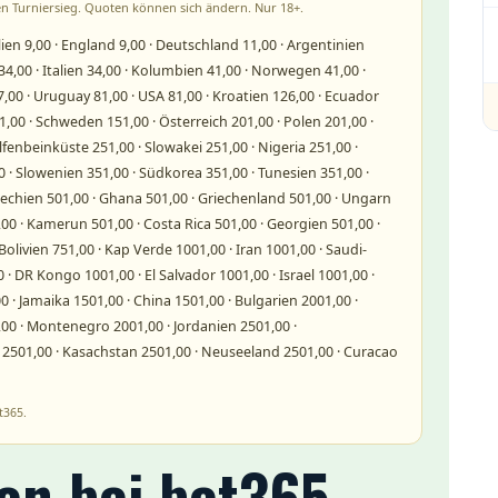
den Turniersieg. Quoten können sich ändern. Nur 18+.
lien
9,00
· England
9,00
· Deutschland
11,00
· Argentinien
34,00
· Italien
34,00
· Kolumbien
41,00
· Norwegen
41,00
·
7,00
· Uruguay
81,00
· USA
81,00
· Kroatien
126,00
· Ecuador
1,00
· Schweden
151,00
· Österreich
201,00
· Polen
201,00
·
Elfenbeinküste
251,00
· Slowakei
251,00
· Nigeria
251,00
·
0
· Slowenien
351,00
· Südkorea
351,00
· Tunesien
351,00
·
hechien
501,00
· Ghana
501,00
· Griechenland
501,00
· Ungarn
,00
· Kamerun
501,00
· Costa Rica
501,00
· Georgien
501,00
·
 Bolivien
751,00
· Kap Verde
1001,00
· Iran
1001,00
· Saudi-
0
· DR Kongo
1001,00
· El Salvador
1001,00
· Israel
1001,00
·
00
· Jamaika
1501,00
· China
1501,00
· Bulgarien
2001,00
·
,00
· Montenegro
2001,00
· Jordanien
2501,00
·
r
2501,00
· Kasachstan
2501,00
· Neuseeland
2501,00
· Curacao
t365.
n bei bet365