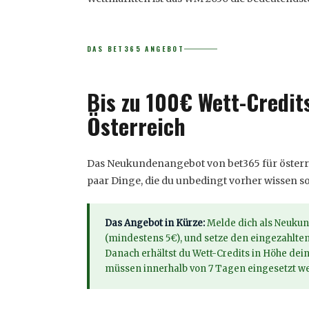
DAS BET365 ANGEBOT
Bis zu 100€ Wett-Credit
Österreich
Das Neukundenangebot von bet365 für österrei
paar Dinge, die du unbedingt vorher wissen sol
Das Angebot in Kürze:
Melde dich als Neukund
(mindestens 5€), und setze den eingezahlten
Danach erhältst du Wett-Credits in Höhe dei
müssen innerhalb von 7 Tagen eingesetzt w