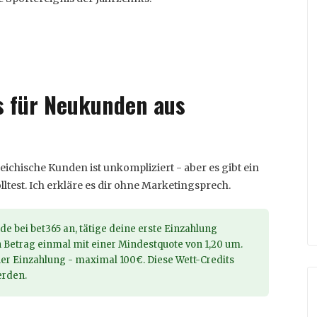
s für Neukunden aus
chische Kunden ist unkompliziert - aber es gibt ein
ltest. Ich erkläre es dir ohne Marketingsprech.
e bei bet365 an, tätige deine erste Einzahlung
 Betrag einmal mit einer Mindestquote von 1,20 um.
ner Einzahlung - maximal 100€. Diese Wett-Credits
erden.