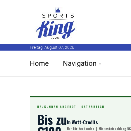
Freitag, August 07, 2026
Home
Navigation
NEUKUNDEN-ANGEBOT - ÖSTERREICH
Bis zu
in Wett-Credits
Nur für Neukunden | Mindesteinzahlung 5€