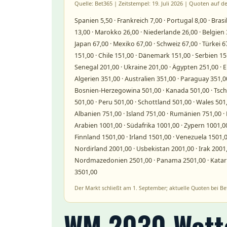
Quelle: Bet365 | Zeitstempel: 19. Juli 2026 | Quoten auf 
Spanien
5,50
· Frankreich
7,00
· Portugal
8,00
· Brasi
13,00
· Marokko
26,00
· Niederlande
26,00
· Belgien
Japan
67,00
· Mexiko
67,00
· Schweiz
67,00
· Türkei
6
151,00
· Chile
151,00
· Dänemark
151,00
· Serbien
15
Senegal
201,00
· Ukraine
201,00
· Ägypten
251,00
· 
Algerien
351,00
· Australien
351,00
· Paraguay
351,0
Bosnien-Herzegowina
501,00
· Kanada
501,00
· Tsc
501,00
· Peru
501,00
· Schottland
501,00
· Wales
501
Albanien
751,00
· Island
751,00
· Rumänien
751,00
·
Arabien
1001,00
· Südafrika
1001,00
· Zypern
1001,0
Finnland
1501,00
· Irland
1501,00
· Venezuela
1501,
Nordirland
2001,00
· Usbekistan
2001,00
· Irak
2001
Nordmazedonien
2501,00
· Panama
2501,00
· Kata
3501,00
Der Markt schließt am 1. September; aktuelle Quoten bei Be
WM 2030 Wette