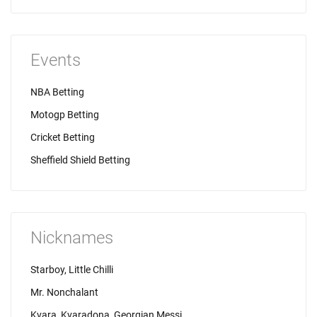
Events
NBA Betting
Motogp Betting
Cricket Betting
Sheffield Shield Betting
Nicknames
Starboy, Little Chilli
Mr. Nonchalant
Kvara, Kvaradona, Georgian Messi