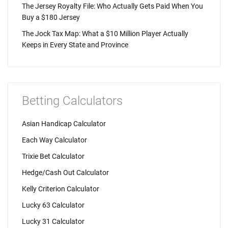
The Jersey Royalty File: Who Actually Gets Paid When You
Buy a $180 Jersey
The Jock Tax Map: What a $10 Million Player Actually
Keeps in Every State and Province
Betting Calculators
Asian Handicap Calculator
Each Way Calculator
Trixie Bet Calculator
Hedge/Cash Out Calculator
Kelly Criterion Calculator
Lucky 63 Calculator
Lucky 31 Calculator