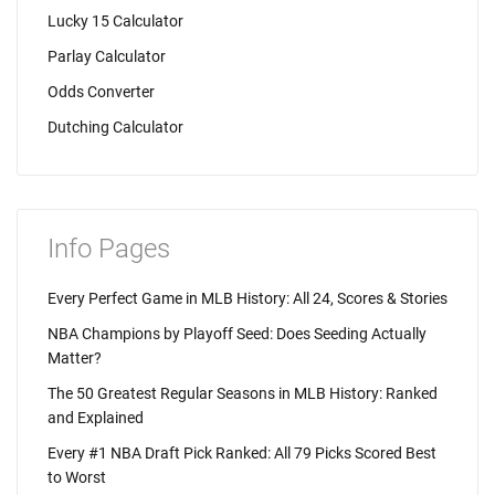
Lucky 15 Calculator
Parlay Calculator
Odds Converter
Dutching Calculator
Info Pages
Every Perfect Game in MLB History: All 24, Scores & Stories
NBA Champions by Playoff Seed: Does Seeding Actually
Matter?
The 50 Greatest Regular Seasons in MLB History: Ranked
and Explained
Every #1 NBA Draft Pick Ranked: All 79 Picks Scored Best
to Worst