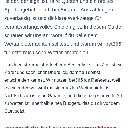
ist der, der legal ist, faire Quoten und ein breites
Sportangebot bietet, bei Ein- und Auszahlungen
zuverlässig ist und dir klare Werkzeuge für
verantwortungsvolles Spielen gibt. In diesem Guide
schauen wir uns an, worauf du bei einem
Wettanbieter achten solltest, und warum wir bet365
für österreichische Wetter empfehlen.
Das hier ist keine übertriebene Bestenliste. Das Ziel ist ein
klarer und sachlicher Überblick, damit du selbst
entscheiden kannst. Wir nutzen bet365 als Referenz, weil
es einer der weltweit meistgenutzten Wettanbieter ist.
Nichts davon ist eine Garantie, und die einzig sinnvolle Art
zu wetten ist innerhalb eines Budgets, das du dir vor dem
Start setzt.