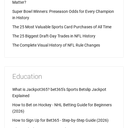
Matter?
Super Bowl Winners: Preseason Odds for Every Champion
in History
The 25 Most Valuable Sports Card Purchases of All Time
The 25 Biggest Draft-Day Trades in NFL History
The Complete Visual History of NFL Rule Changes
Education
What is Jackpot365? bet365's Sports Betslip Jackpot
Explained
How to Bet on Hockey - NHL Betting Guide for Beginners
(2026)
How to Sign Up for Bet365 - Step-by-Step Guide (2026)