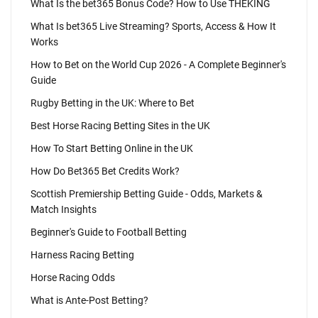
What Is the bet365 Bonus Code? How to Use THEKING
What Is bet365 Live Streaming? Sports, Access & How It
Works
How to Bet on the World Cup 2026 - A Complete Beginner's
Guide
Rugby Betting in the UK: Where to Bet
Best Horse Racing Betting Sites in the UK
How To Start Betting Online in the UK
How Do Bet365 Bet Credits Work?
Scottish Premiership Betting Guide - Odds, Markets &
Match Insights
Beginner's Guide to Football Betting
Harness Racing Betting
Horse Racing Odds
What is Ante-Post Betting?