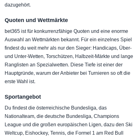
dazugehört.
Quoten und Wettmärkte
bet365 ist für konkurrenzfähige Quoten und eine enorme
Auswahl an Wettmärkten bekannt. Für ein einzelnes Spiel
findest du weit mehr als nur den Sieger: Handicaps, Über-
und Unter-Wetten, Torschützen, Halbzeit-Märkte und lange
Ranglisten an Spezialwetten. Diese Tiefe ist einer der
Hauptgründe, warum der Anbieter bei Turnieren so oft die
erste Wahl ist.
Sportangebot
Du findest die österreichische Bundesliga, das
Nationalteam, die deutsche Bundesliga, Champions
League und die großen europäischen Ligen, dazu den Ski
Weltcup, Eishockey, Tennis, die Formel 1 am Red Bull