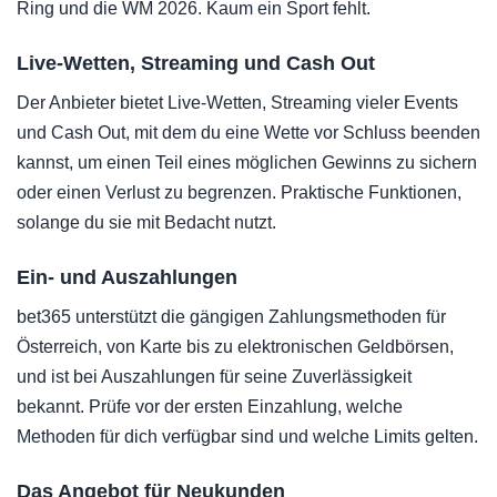
Ring und die WM 2026. Kaum ein Sport fehlt.
Live-Wetten, Streaming und Cash Out
Der Anbieter bietet Live-Wetten, Streaming vieler Events
und Cash Out, mit dem du eine Wette vor Schluss beenden
kannst, um einen Teil eines möglichen Gewinns zu sichern
oder einen Verlust zu begrenzen. Praktische Funktionen,
solange du sie mit Bedacht nutzt.
Ein- und Auszahlungen
bet365 unterstützt die gängigen Zahlungsmethoden für
Österreich, von Karte bis zu elektronischen Geldbörsen,
und ist bei Auszahlungen für seine Zuverlässigkeit
bekannt. Prüfe vor der ersten Einzahlung, welche
Methoden für dich verfügbar sind und welche Limits gelten.
Das Angebot für Neukunden