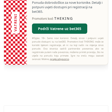
Ponuda dobrodošlice za nove korisnike. Detalji i
potpuni uvjeti dostupni pri registraciji na
bet365.
VATRENI
THEKING
Promotivni kod:
Podrži Vatrene uz bet365
#Oglas. 18+. Samo novi korisnici. Detalji, iznosi i potpuni uvjeti
ponude dostupni su na bet365. Promotivni kod THEKING može se
koristiti tijekom registracije, ali ni na koji način ne mijenja iznos
ponude. Ova stranica sadrži partnerske poveznice; ako se
registrirate putem naše poveznice, možemo primiti proviziju, što ne
utječe na ponudu koju primate. Igre na sreću mogu izazvati
ovisnost. Molimo,
igrajte odgovorno
.