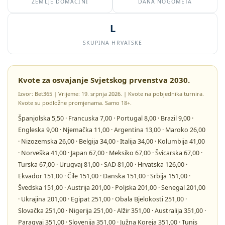
ZEMLJE DOMAĆINI
DANA NOGOMETA
L
SKUPINA HRVATSKE
Kvote za osvajanje Svjetskog prvenstva 2030.
Izvor: Bet365 | Vrijeme: 19. srpnja 2026. | Kvote na pobjednika turnira.
Kvote su podložne promjenama. Samo 18+.
Španjolska
5,50
· Francuska
7,00
· Portugal
8,00
· Brazil
9,00
·
Engleska
9,00
· Njemačka
11,00
· Argentina
13,00
· Maroko
26,00
· Nizozemska
26,00
· Belgija
34,00
· Italija
34,00
· Kolumbija
41,00
· Norveška
41,00
· Japan
67,00
· Meksiko
67,00
· Švicarska
67,00
·
Turska
67,00
· Urugvaj
81,00
· SAD
81,00
· Hrvatska
126,00
·
Ekvador
151,00
· Čile
151,00
· Danska
151,00
· Srbija
151,00
·
Švedska
151,00
· Austrija
201,00
· Poljska
201,00
· Senegal
201,00
· Ukrajina
201,00
· Egipat
251,00
· Obala Bjelokosti
251,00
·
Slovačka
251,00
· Nigerija
251,00
· Alžir
351,00
· Australija
351,00
·
Paragvaj
351,00
· Slovenija
351,00
· Južna Koreja
351,00
· Tunis