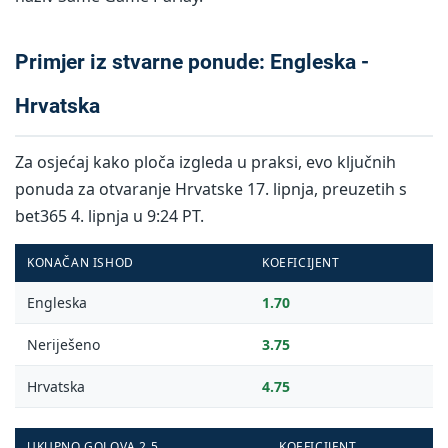
Primjer iz stvarne ponude: Engleska -
Hrvatska
Za osjećaj kako ploča izgleda u praksi, evo ključnih
ponuda za otvaranje Hrvatske 17. lipnja, preuzetih s
bet365 4. lipnja u 9:24 PT.
KONAČAN ISHOD
KOEFICIJENT
Engleska
1.70
Neriješeno
3.75
Hrvatska
4.75
UKUPNO GOLOVA 2.5
KOEFICIJENT