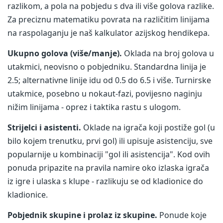
razlikom, a pola na pobjedu s dva ili više golova razlike.
Za preciznu matematiku povrata na različitim linijama
na raspolaganju je naš kalkulator azijskog hendikepa.
Ukupno golova (više/manje).
Oklada na broj golova u
utakmici, neovisno o pobjedniku. Standardna linija je
2.5; alternativne linije idu od 0.5 do 6.5 i više. Turnirske
utakmice, posebno u nokaut-fazi, povijesno naginju
nižim linijama - oprez i taktika rastu s ulogom.
Strijelci i asistenti.
Oklade na igrača koji postiže gol (u
bilo kojem trenutku, prvi gol) ili upisuje asistenciju, sve
popularnije u kombinaciji "gol ili asistencija". Kod ovih
ponuda pripazite na pravila namire oko izlaska igrača
iz igre i ulaska s klupe - razlikuju se od kladionice do
kladionice.
Pobjednik skupine i prolaz iz skupine.
Ponude koje