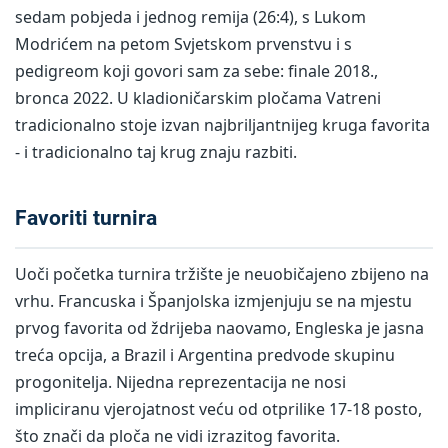
sedam pobjeda i jednog remija (26:4), s Lukom
Modrićem na petom Svjetskom prvenstvu i s
pedigreom koji govori sam za sebe: finale 2018.,
bronca 2022. U kladioničarskim pločama Vatreni
tradicionalno stoje izvan najbriljantnijeg kruga favorita
- i tradicionalno taj krug znaju razbiti.
Favoriti turnira
Uoči početka turnira tržište je neuobičajeno zbijeno na
vrhu. Francuska i Španjolska izmjenjuju se na mjestu
prvog favorita od ždrijeba naovamo, Engleska je jasna
treća opcija, a Brazil i Argentina predvode skupinu
progonitelja. Nijedna reprezentacija ne nosi
impliciranu vjerojatnost veću od otprilike 17-18 posto,
što znači da ploča ne vidi izrazitog favorita.