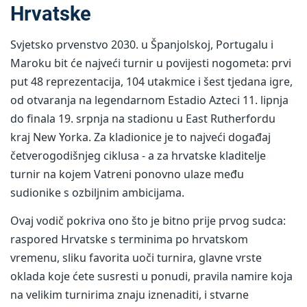
Hrvatske
Svjetsko prvenstvo 2030. u Španjolskoj, Portugalu i
Maroku bit će najveći turnir u povijesti nogometa: prvi
put 48 reprezentacija, 104 utakmice i šest tjedana igre,
od otvaranja na legendarnom Estadio Azteci 11. lipnja
do finala 19. srpnja na stadionu u East Rutherfordu
kraj New Yorka. Za kladionice je to najveći događaj
četverogodišnjeg ciklusa - a za hrvatske kladitelje
turnir na kojem Vatreni ponovno ulaze među
sudionike s ozbiljnim ambicijama.
Ovaj vodič pokriva ono što je bitno prije prvog sudca:
raspored Hrvatske s terminima po hrvatskom
vremenu, sliku favorita uoči turnira, glavne vrste
oklada koje ćete susresti u ponudi, pravila namire koja
na velikim turnirima znaju iznenaditi, i stvarne