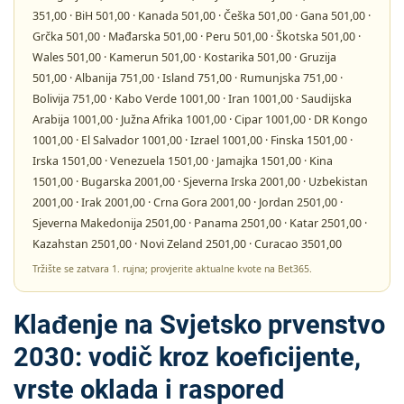
351,00
· BiH
501,00
· Kanada
501,00
· Češka
501,00
· Gana
501,00
·
Grčka
501,00
· Mađarska
501,00
· Peru
501,00
· Škotska
501,00
·
Wales
501,00
· Kamerun
501,00
· Kostarika
501,00
· Gruzija
501,00
· Albanija
751,00
· Island
751,00
· Rumunjska
751,00
·
Bolivija
751,00
· Kabo Verde
1001,00
· Iran
1001,00
· Saudijska
Arabija
1001,00
· Južna Afrika
1001,00
· Cipar
1001,00
· DR Kongo
1001,00
· El Salvador
1001,00
· Izrael
1001,00
· Finska
1501,00
·
Irska
1501,00
· Venezuela
1501,00
· Jamajka
1501,00
· Kina
1501,00
· Bugarska
2001,00
· Sjeverna Irska
2001,00
· Uzbekistan
2001,00
· Irak
2001,00
· Crna Gora
2001,00
· Jordan
2501,00
·
Sjeverna Makedonija
2501,00
· Panama
2501,00
· Katar
2501,00
·
Kazahstan
2501,00
· Novi Zeland
2501,00
· Curacao
3501,00
Tržište se zatvara 1. rujna; provjerite aktualne kvote na Bet365.
Klađenje na Svjetsko prvenstvo
2030: vodič kroz koeficijente,
vrste oklada i raspored