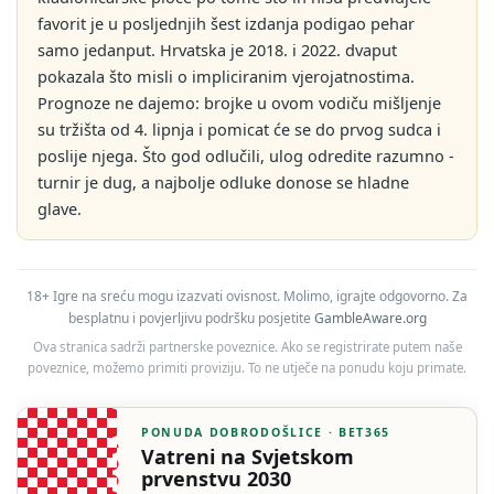
favorit je u posljednjih šest izdanja podigao pehar
samo jedanput. Hrvatska je 2018. i 2022. dvaput
pokazala što misli o impliciranim vjerojatnostima.
Prognoze ne dajemo: brojke u ovom vodiču mišljenje
su tržišta od 4. lipnja i pomicat će se do prvog sudca i
poslije njega. Što god odlučili, ulog odredite razumno -
turnir je dug, a najbolje odluke donose se hladne
glave.
18+ Igre na sreću mogu izazvati ovisnost. Molimo, igrajte odgovorno. Za
besplatnu i povjerljivu podršku posjetite
GambleAware.org
Ova stranica sadrži partnerske poveznice. Ako se registrirate putem naše
poveznice, možemo primiti proviziju. To ne utječe na ponudu koju primate.
PONUDA DOBRODOŠLICE · BET365
Vatreni na Svjetskom
prvenstvu 2030