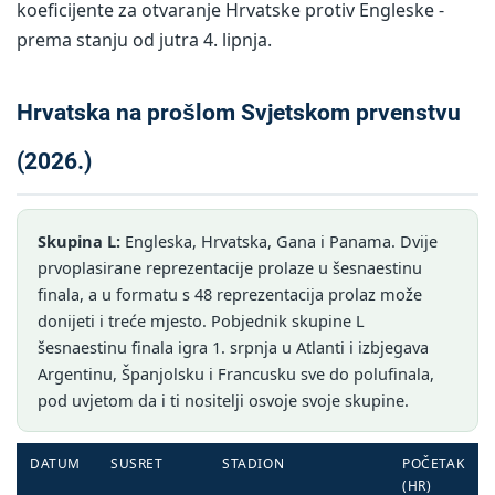
koeficijente za otvaranje Hrvatske protiv Engleske -
prema stanju od jutra 4. lipnja.
Hrvatska na prošlom Svjetskom prvenstvu
(2026.)
Skupina L:
Engleska, Hrvatska, Gana i Panama. Dvije
prvoplasirane reprezentacije prolaze u šesnaestinu
finala, a u formatu s 48 reprezentacija prolaz može
donijeti i treće mjesto. Pobjednik skupine L
šesnaestinu finala igra 1. srpnja u Atlanti i izbjegava
Argentinu, Španjolsku i Francusku sve do polufinala,
pod uvjetom da i ti nositelji osvoje svoje skupine.
DATUM
SUSRET
STADION
POČETAK
(HR)