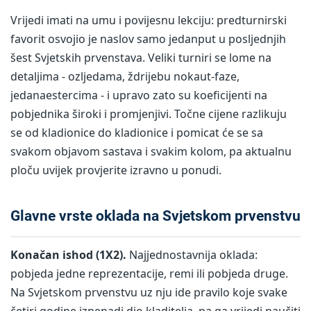
Vrijedi imati na umu i povijesnu lekciju: predturnirski
favorit osvojio je naslov samo jedanput u posljednjih
šest Svjetskih prvenstava. Veliki turniri se lome na
detaljima - ozljedama, ždrijebu nokaut-faze,
jedanaestercima - i upravo zato su koeficijenti na
pobjednika široki i promjenjivi. Točne cijene razlikuju
se od kladionice do kladionice i pomicat će se sa
svakom objavom sastava i svakim kolom, pa aktualnu
ploču uvijek provjerite izravno u ponudi.
Glavne vrste oklada na Svjetskom prvenstvu
Konačan ishod (1X2).
Najjednostavnija oklada:
pobjeda jedne reprezentacije, remi ili pobjeda druge.
Na Svjetskom prvenstvu uz nju ide pravilo koje svake