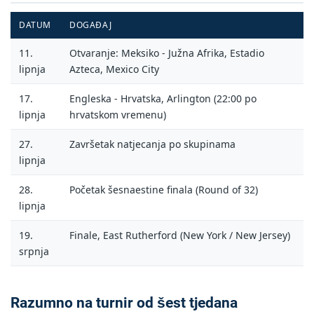
DATUM
DOGAĐAJ
11.
Otvaranje: Meksiko - Južna Afrika, Estadio
lipnja
Azteca, Mexico City
17.
Engleska - Hrvatska, Arlington (22:00 po
lipnja
hrvatskom vremenu)
27.
Završetak natjecanja po skupinama
lipnja
28.
Početak šesnaestine finala (Round of 32)
lipnja
19.
Finale, East Rutherford (New York / New Jersey)
srpnja
Razumno na turnir od šest tjedana