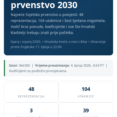
prvenstvo 2030
Najveće Svjetsko prvenstvo u povijesti: 48
reprezentacija, 104 utakmice i šest tjedana nogometa.
Vodič kroz ponude, koeficijente i sve što hrvatski
kladitelji trebaju znati prije početka.
lipanj i srpanj 2030. • Hrvatska kreće u novi ciklus • Otvaranje
protiv Engleske 17. lipnja u 22:00
Izvor:
Bet365 |
Vrijeme preuzimanja:
4. lipnja 2026., 9:24 PT |
Koeficijenti su podložni promjenama.
48
104
REPREZENTACIJA
UTAKMICE
3
39