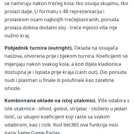
se namiruju nakon trećeg kola: tko osvaja skupinu, tko
prolazi dalje. U formatu s 48 reprezentacija i
prolaskom osam najboljih trećeplasiranih, ponuda
prolaza dobiva dodatni sloj - treće mjesto više nije
nužno kraj.
Pobjednik turnira (outright).
Oklada na osvajača
naslova, otvorena prije i tijekom turnira. Koeficijenti se
mijenjaju nakon svakog kola, a kod dijela kladionica
dostupna je i isplata prije kraja (cash out). Dio ponuda
nudi i plasman u finale ili polufinale kao zasebne
ishode.
Kombinirane oklade na istoj utakmici.
Više odabira s
iste utakmice - ishod, golovi, strijelac - složeno u jedan
listić, uz ukupni koeficijent koji raste sa svakim
odabirom, kao i rizik. Kod bet365 ova funkcija nosi
naziv Same Game Parlay.