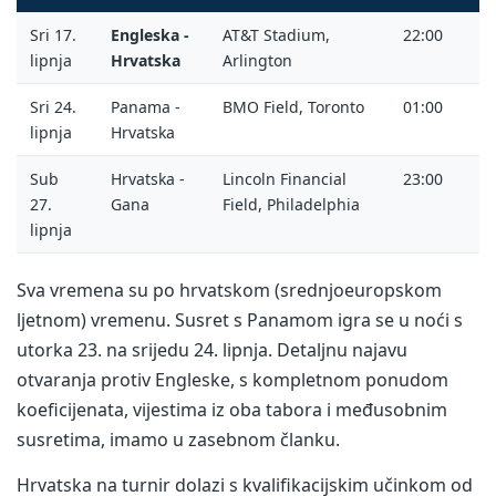
Sri 17.
Engleska -
AT&T Stadium,
22:00
lipnja
Hrvatska
Arlington
Sri 24.
Panama -
BMO Field, Toronto
01:00
lipnja
Hrvatska
Sub
Hrvatska -
Lincoln Financial
23:00
27.
Gana
Field, Philadelphia
lipnja
Sva vremena su po hrvatskom (srednjoeuropskom
ljetnom) vremenu. Susret s Panamom igra se u noći s
utorka 23. na srijedu 24. lipnja. Detaljnu najavu
otvaranja protiv Engleske, s kompletnom ponudom
koeficijenata, vijestima iz oba tabora i međusobnim
susretima, imamo u zasebnom članku.
Hrvatska na turnir dolazi s kvalifikacijskim učinkom od