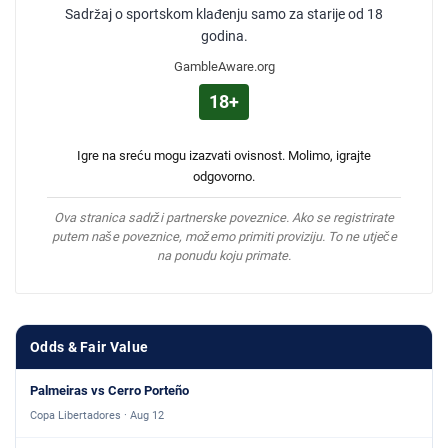
Sadržaj o sportskom klađenju samo za starije od 18
godina.
GambleAware.org
18+
Igre na sreću mogu izazvati ovisnost. Molimo, igrajte
odgovorno.
Ova stranica sadrži partnerske poveznice. Ako se registrirate
putem naše poveznice, možemo primiti proviziju. To ne utječe
na ponudu koju primate.
Odds & Fair Value
Palmeiras vs Cerro Porteño
Copa Libertadores · Aug 12