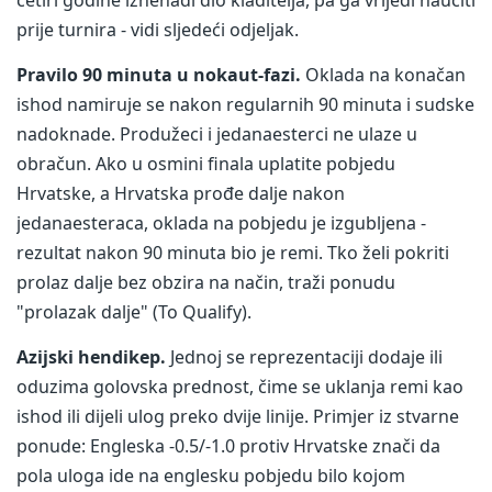
četiri godine iznenadi dio kladitelja, pa ga vrijedi naučiti
prije turnira - vidi sljedeći odjeljak.
Pravilo 90 minuta u nokaut-fazi.
Oklada na konačan
ishod namiruje se nakon regularnih 90 minuta i sudske
nadoknade. Produžeci i jedanaesterci ne ulaze u
obračun. Ako u osmini finala uplatite pobjedu
Hrvatske, a Hrvatska prođe dalje nakon
jedanaesteraca, oklada na pobjedu je izgubljena -
rezultat nakon 90 minuta bio je remi. Tko želi pokriti
prolaz dalje bez obzira na način, traži ponudu
"prolazak dalje" (To Qualify).
Azijski hendikep.
Jednoj se reprezentaciji dodaje ili
oduzima golovska prednost, čime se uklanja remi kao
ishod ili dijeli ulog preko dvije linije. Primjer iz stvarne
ponude: Engleska -0.5/-1.0 protiv Hrvatske znači da
pola uloga ide na englesku pobjedu bilo kojom