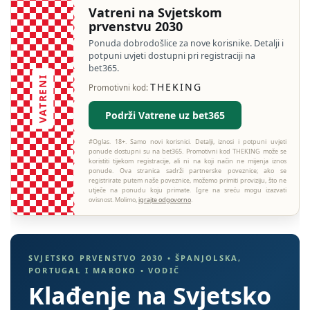
Vatreni na Svjetskom
prvenstvu 2030
Ponuda dobrodošlice za nove korisnike. Detalji i
potpuni uvjeti dostupni pri registraciji na
bet365.
VATRENI
THEKING
Promotivni kod:
Podrži Vatrene uz bet365
#Oglas. 18+. Samo novi korisnici. Detalji, iznosi i potpuni uvjeti
ponude dostupni su na bet365. Promotivni kod THEKING može se
koristiti tijekom registracije, ali ni na koji način ne mijenja iznos
ponude. Ova stranica sadrži partnerske poveznice; ako se
registrirate putem naše poveznice, možemo primiti proviziju, što ne
utječe na ponudu koju primate. Igre na sreću mogu izazvati
ovisnost. Molimo,
igrajte odgovorno
.
SVJETSKO PRVENSTVO 2030 • ŠPANJOLSKA,
PORTUGAL I MAROKO • VODIČ
Klađenje na Svjetsko