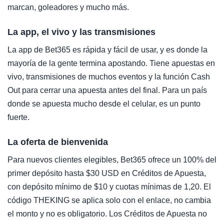
marcan, goleadores y mucho más.
La app, el vivo y las transmisiones
La app de Bet365 es rápida y fácil de usar, y es donde la
mayoría de la gente termina apostando. Tiene apuestas en
vivo, transmisiones de muchos eventos y la función Cash
Out para cerrar una apuesta antes del final. Para un país
donde se apuesta mucho desde el celular, es un punto
fuerte.
La oferta de bienvenida
Para nuevos clientes elegibles, Bet365 ofrece un 100% del
primer depósito hasta $30 USD en Créditos de Apuesta,
con depósito mínimo de $10 y cuotas mínimas de 1,20. El
código THEKING se aplica solo con el enlace, no cambia
el monto y no es obligatorio. Los Créditos de Apuesta no