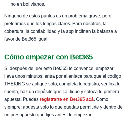
no en bolivianos.
Ninguno de estos puntos es un problema grave, pero
preferimos que los tengas claros. Para nosotros, la
cobertura, la confiabilidad y la app inclinan la balanza a
favor de Bet365 igual.
Cómo empezar con Bet365
Si después de leer esto Bet365 te convence, empezar
lleva unos minutos: entra por el enlace para que el código
THEKING se aplique solo, completa tu registro, verifica tu
cuenta, haz un depósito que califique y coloca tu primera
apuesta. Puedes
registrarte en Bet365 acá
. Como
siempre: apuesta solo lo que puedas permitirte y dentro de
un presupuesto que fijes antes de empezar.