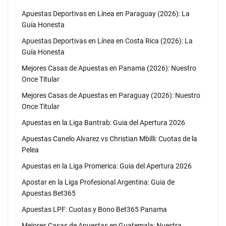
Apuestas Deportivas en Línea en Paraguay (2026): La
Guía Honesta
Apuestas Deportivas en Línea en Costa Rica (2026): La
Guía Honesta
Mejores Casas de Apuestas en Panama (2026): Nuestro
Once Titular
Mejores Casas de Apuestas en Paraguay (2026): Nuestro
Once Titular
Apuestas en la Liga Bantrab: Guia del Apertura 2026
Apuestas Canelo Alvarez vs Christian Mbilli: Cuotas de la
Pelea
Apuestas en la Liga Promerica: Guia del Apertura 2026
Apostar en la Liga Profesional Argentina: Guia de
Apuestas Bet365
Apuestas LPF: Cuotas y Bono Bet365 Panama
Mejores Casas de Apuestas en Guatemala: Nuestra