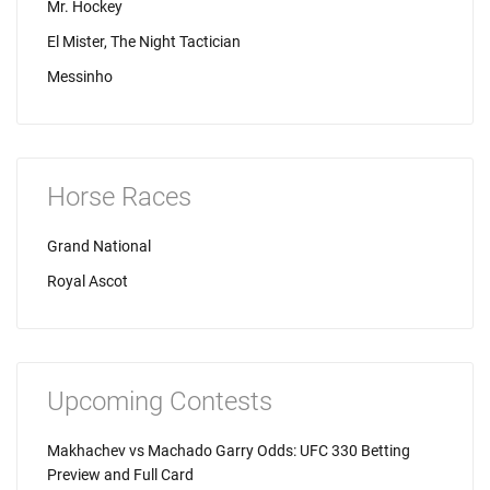
Mr. Hockey
El Mister, The Night Tactician
Messinho
Horse Races
Grand National
Royal Ascot
Upcoming Contests
Makhachev vs Machado Garry Odds: UFC 330 Betting
Preview and Full Card