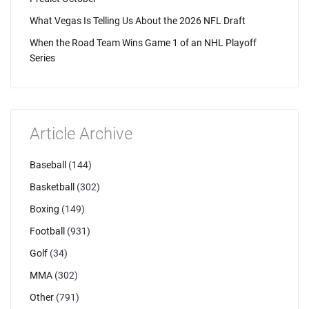
What Vegas Is Telling Us About the 2026 NFL Draft
When the Road Team Wins Game 1 of an NHL Playoff
Series
Article Archive
Baseball
(144)
Basketball
(302)
Boxing
(149)
Football
(931)
Golf
(34)
MMA
(302)
Other
(791)