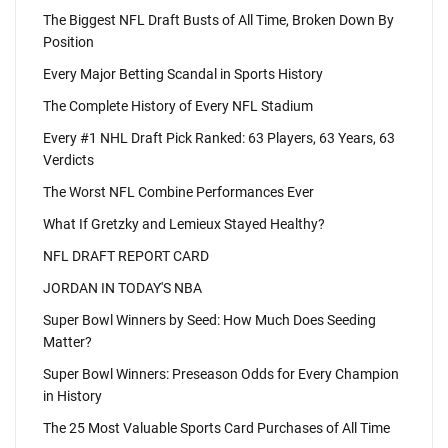
The Biggest NFL Draft Busts of All Time, Broken Down By
Position
Every Major Betting Scandal in Sports History
The Complete History of Every NFL Stadium
Every #1 NHL Draft Pick Ranked: 63 Players, 63 Years, 63
Verdicts
The Worst NFL Combine Performances Ever
What If Gretzky and Lemieux Stayed Healthy?
NFL DRAFT REPORT CARD
JORDAN IN TODAY'S NBA
Super Bowl Winners by Seed: How Much Does Seeding
Matter?
Super Bowl Winners: Preseason Odds for Every Champion
in History
The 25 Most Valuable Sports Card Purchases of All Time