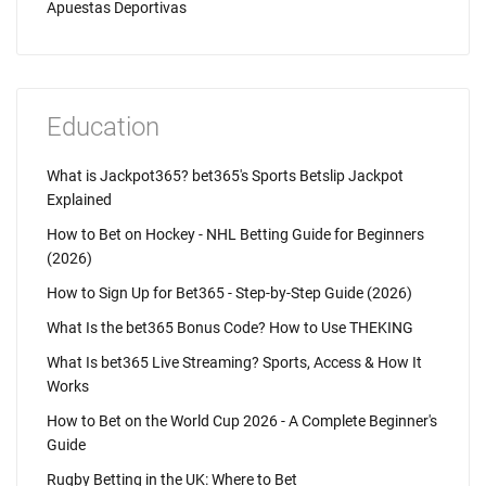
Apuestas Deportivas
Education
What is Jackpot365? bet365's Sports Betslip Jackpot
Explained
How to Bet on Hockey - NHL Betting Guide for Beginners
(2026)
How to Sign Up for Bet365 - Step-by-Step Guide (2026)
What Is the bet365 Bonus Code? How to Use THEKING
What Is bet365 Live Streaming? Sports, Access & How It
Works
How to Bet on the World Cup 2026 - A Complete Beginner's
Guide
Rugby Betting in the UK: Where to Bet