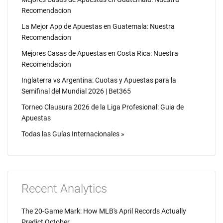
Recomendacion
La Mejor App de Apuestas en Guatemala: Nuestra
Recomendacion
Mejores Casas de Apuestas en Costa Rica: Nuestra
Recomendacion
Inglaterra vs Argentina: Cuotas y Apuestas para la
Semifinal del Mundial 2026 | Bet365
Torneo Clausura 2026 de la Liga Profesional: Guia de
Apuestas
Todas las Guías Internacionales »
Recent Analytics
The 20-Game Mark: How MLB's April Records Actually
Predict October