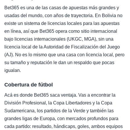
Bet365 es una de las casas de apuestas más grandes y
usadas del mundo, con años de trayectoria. En Bolivia no
existe un sistema de licencias locales para las apuestas
en línea, así que Bet365 opera como sitio internacional
bajo licencias internacionales (UKGC, MGA), sin una
licencia local de la Autoridad de Fiscalización del Juego
(AJ). No es lo mismo que una casa con licencia local, pero
su tamaño y reputación le dan un respaldo que pocas
igualan.
Cobertura de fútbol
Acá es donde Bet365 saca ventaja. Vas a encontrar la
División Profesional, la Copa Libertadores y la Copa
Sudamericana, los partidos de la Verde y también las
grandes ligas de Europa, con mercados profundos para
cada partido: resultado, hándicaps, goles, ambos equipos