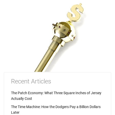
Recent Articles
The Patch Economy: What Three Square Inches of Jersey
Actually Cost
The Time Machine: How the Dodgers Pay a Billion Dollars
Later