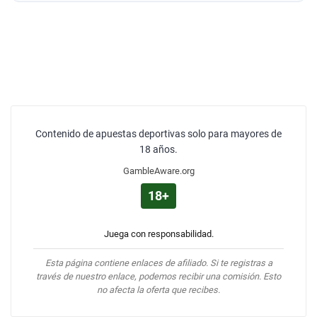
Contenido de apuestas deportivas solo para mayores de
18 años.
GambleAware.org
18+
Juega con responsabilidad.
Esta página contiene enlaces de afiliado. Si te registras a
través de nuestro enlace, podemos recibir una comisión. Esto
no afecta la oferta que recibes.