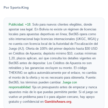
Por Sports-King
Publicidad. +18.
Solo para nuevos clientes elegibles, donde
apostar sea legal. En Bolivia no existe un régimen de licencias
locales para apuestas deportivas en línea; Bet365 opera como
sitio internacional bajo licencias internacionales (UKGC, MGA) y
no cuenta con licencia local de la Autoridad de Fiscalización del
Juego (AJ). Oferta de 100% del primer depósito hasta $30 USD
en Créditos de Apuesta; depósito mínimo $10, cuotas mínimas
1,20, plazos aplican, así que consulta los detalles vigentes en
Bet365 antes de depositar. Los Créditos de Apuesta no son
retirables y las ganancias excluyen su monto. El código
THEKING se aplica automáticamente por el enlace, no cambia
el monto de la oferta y no es necesario para obtenerla. Fuente:
Bet365; los términos pueden cambiar.
Juega con
responsabilidad:
fija un presupuesto antes de empezar y nunca
apuestes más de lo que puedas permitirte perder. Si el juego se
vuelve un problema para ti o para alguien cercano, hay apoyo
gratuito y confidencial en
GambleAware.org
.