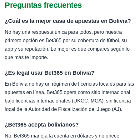
Preguntas frecuentes
¿Cuál es la mejor casa de apuestas en Bolivia?
No hay una respuesta única para todos, pero nuestra
primera opción es Bet365 por su cobertura de fútbol, su
app y su reputación. Lo mejor es que compares según lo
que más te importe.
¿Es legal usar Bet365 en Bolivia?
En Bolivia no hay un régimen de licencias locales para las
apuestas en línea. Bet365 opera como sitio internacional
bajo licencias internacionales (UKGC, MGA), sin licencia
local de la Autoridad de Fiscalización del Juego (AJ).
¿Bet365 acepta bolivianos?
No. Bet365 maneja la cuenta en dólares y no ofrece