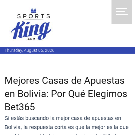
Thursday, August 06, 2026
Mejores Casas de Apuestas
en Bolivia: Por Qué Elegimos
Bet365
Si estás buscando la mejor casa de apuestas en
Bolivia, la respuesta corta es que la mejor es la que